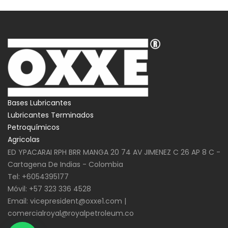
Bases Lubricantes
Lubricantes Terminados
Petroquímicos
Agricolas
ED YPACARAI RPH BRR MANGA 20 74 AV JIMENEZ C 26 AP 8 C -
Cartagena De Indias - Colombia
Tel: +6054395177
Móvil: +57 323 336 4528
Email: vicepresident@oxxe1.com |
comercialroyal@royalpetroleum.co