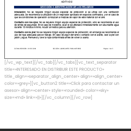
[/vc_wp_text][/vc_tab][/vc_tabs][vc_text_separator
title=»INTERESADO EN DISTRIBUIR ESTE PRODUCTO»
title_align=»separator_align_center» align=»align_center»
color=»grey»][vc_button2 title=»Click para contactar un
asesor» align=»center» style=»rounded» color=»sky»
size=»md» link=»||»][/vc_column][/vc_row]