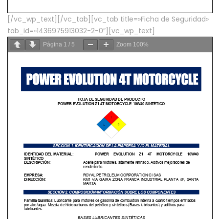
[/vc_wp_text][/vc_tab][vc_tab title=»Ficha de Seguridad»
tab_id=»1436975913032-2-0″][vc_wp_text]
Página
1
/
5
Zoom
100%