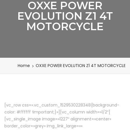
OXXE POWER
EVOLUTION Z1 4T
MOTORCYCLE
Home
OXXE POWER EVOLUTION Z1 4T MOTORCYCLE
[vc_row css=».vc_custom_1529530228348{background-
color: #ffffff !important;}»][vc_column width=»1/2″]
[vc_single_image image=»1227″ alignment=»center»
border_color=»grey» img_link_large=»»