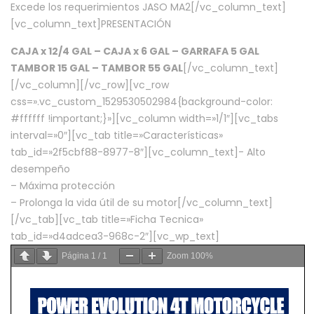
Excede los requerimientos JASO MA2[/vc_column_text]
[vc_column_text]PRESENTACIÓN
CAJA x 12/4 GAL – CAJA x 6 GAL – GARRAFA 5 GAL
TAMBOR 15 GAL – TAMBOR 55 GAL
[/vc_column_text]
[/vc_column][/vc_row][vc_row
css=».vc_custom_1529530502984{background-color:
#ffffff !important;}»][vc_column width=»1/1″][vc_tabs
interval=»0″][vc_tab title=»Características»
tab_id=»2f5cbf88-8977-8″][vc_column_text]- Alto
desempeño
– Máxima protección
– Prolonga la vida útil de su motor[/vc_column_text]
[/vc_tab][vc_tab title=»Ficha Tecnica»
tab_id=»d4adcea3-968c-2″][vc_wp_text]
Página
1
/
1
Zoom
100%