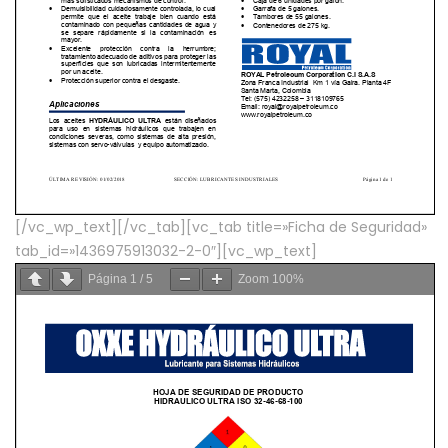
[/vc_wp_text][/vc_tab][vc_tab title=»Ficha de Seguridad»
tab_id=»1436975913032-2-0″][vc_wp_text]
Página
1
/
5
Zoom
100%