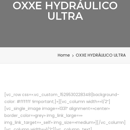
OXXE HYDRÁULICO
ULTRA
Home
OXXE HYDRÁULICO ULTRA
[vc_row css=».vc_custom_1529530228348{background-
color: #ffffff !important;}»][vc_column width=»1/2″]
[vc_single_image image=»1331″ alignment=»center»
border_color=»grey» img_link_large=»»
img_link_target=»_self» img_size=»medium»][/vc_column]
[vc_column width=»1/2″][vc_column_text]