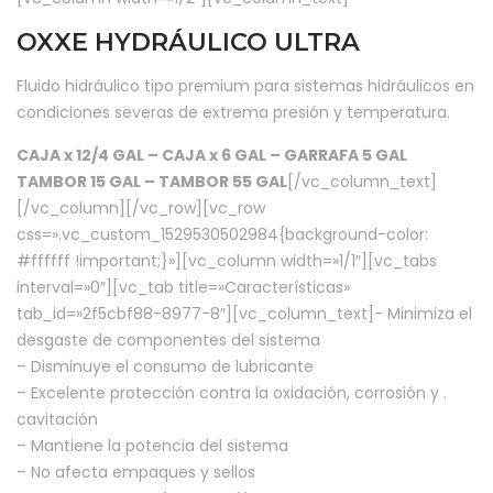
OXXE HYDRÁULICO ULTRA
Fluido hidráulico tipo premium para sistemas hidráulicos en
condiciones severas de extrema presión y temperatura.
CAJA x 12/4 GAL – CAJA x 6 GAL – GARRAFA 5 GAL
TAMBOR 15 GAL – TAMBOR 55 GAL
[/vc_column_text]
[/vc_column][/vc_row][vc_row
css=».vc_custom_1529530502984{background-color:
#ffffff !important;}»][vc_column width=»1/1″][vc_tabs
interval=»0″][vc_tab title=»Características»
tab_id=»2f5cbf88-8977-8″][vc_column_text]- Minimiza el
desgaste de componentes del sistema
– Disminuye el consumo de lubricante
– Excelente protección contra la oxidación, corrosión y .
cavitación
– Mantiene la potencia del sistema
– No afecta empaques y sellos