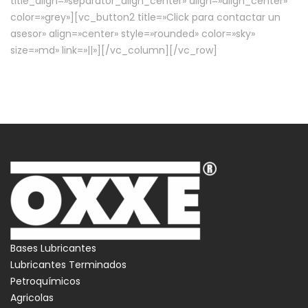
title_align=»separator_align_center» align=»align_center»
color=»grey»][vc_button2 title=»Click para contactar un
asesor» align=»center» style=»rounded» color=»sky»
size=»md» link=»||»][/vc_column][/vc_row]
Bases Lubricantes
Lubricantes Terminados
Petroquímicos
Agricolas