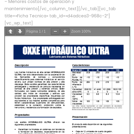
– Menores costos de operación y
mantenimiento[/vc_column_text][/vc_tab][vc_tab
title=»Ficha Tecnica» tab_id=»d4adcea3-968c-2″]
[vc_wp_text]
Página
1
/
1
Zoom
100%