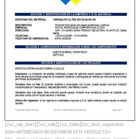
[/vc_wp_text][/vc_tab][/vc_tabs][vc_text_separator
title=»INTERESADO EN DISTRIBUIR ESTE PRODUCTO»